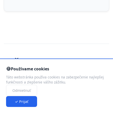
Často kladené otázky
🍪
Používame cookies
Táto webstránka používa cookies na zabezpečenie najlepšej
funkčnosti a zlepšenie vášho zážitku.
Koľko stojí individuálny badmintonový
Odmietnuť
tréning?
✓ Prijať
Cena individuálneho tréningu sa pohybuje od
400 do 600 Kč podľa zvoleného balíčka. Čím viac