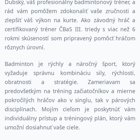
Dubský, váš profesionálny badmintonový tréner, a
rád vám pomôžem zdokonaliť vaše zručnosti a
zlepšiť váš výkon na kurte. Ako závodný hráč a
certifikovaný tréner ČBaS III. triedy s viac než
6
rokmi skúseností som pripravený pomôcť hráčom
rôznych úrovní.
Badminton je rýchly a náročný šport, ktorý
vyžaduje správnu kombináciu sily, rýchlosti,
obratnosti a stratégie. Zameriavam sa
predovšetkým na tréning začiatočníkov a mierne
pokročilých hráčov ako v singlu, tak v párových
disciplínach. Mojím cieľom je poskytnúť vám
individuálny prístup a tréningový plán, ktorý vám
umožní dosiahnuť vaše ciele.