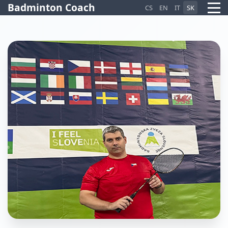
Badminton Coach
CS
EN
IT
SK
Pietro AI Asistent
Online