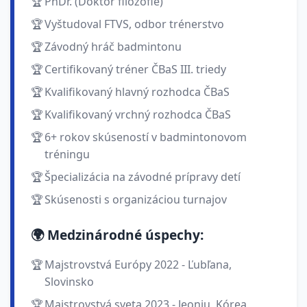
PhDr. (Doktor filozofie)
Vyštudoval FTVS, odbor trénerstvo
Závodný hráč badmintonu
Certifikovaný tréner ČBaS III. triedy
Kvalifikovaný hlavný rozhodca ČBaS
Kvalifikovaný vrchný rozhodca ČBaS
6
+ rokov skúseností v badmintonovom
tréningu
Špecializácia na závodné prípravy detí
Skúsenosti s organizáciou turnajov
🌍 Medzinárodné úspechy:
Majstrovstvá Európy 2022 - Ľubľana,
Slovinsko
Majstrovstvá sveta 2023 - Jeonju, Kórea