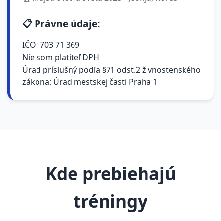
📋 Právne údaje:
IČO: 703 71 369
Nie som platiteľ DPH
Úrad príslušný podľa §71 odst.2 živnostenského
zákona: Úrad mestskej časti Praha 1
Kde prebiehajú
tréningy