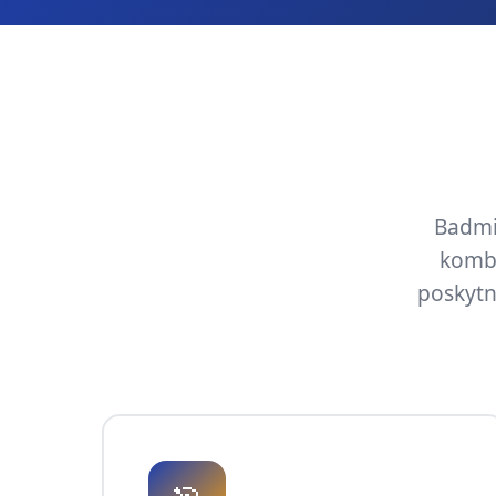
Badmin
kombi
poskytn