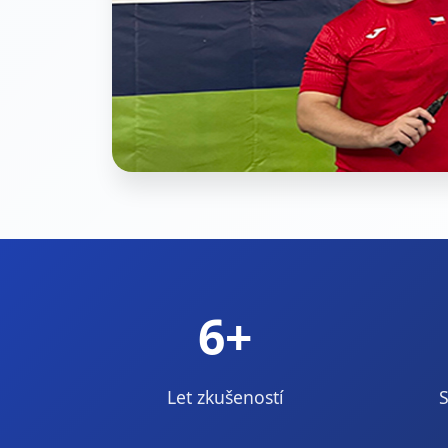
6
+
Let zkušeností
S