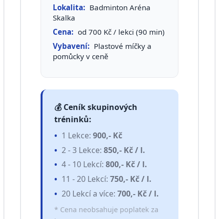
Lokalita:
Badminton Aréna
Skalka
Cena:
od 700 Kč / lekci (90 min)
Vybavení:
Plastové míčky a
pomůcky v ceně
💰 Ceník skupinových
tréninků:
1 Lekce:
900,- Kč
2 - 3 Lekce:
850,- Kč / l.
4 - 10 Lekcí:
800,- Kč / l.
11 - 20 Lekcí:
750,- Kč / l.
20 Lekcí a více:
700,- Kč / l.
* Cena neobsahuje poplatek za