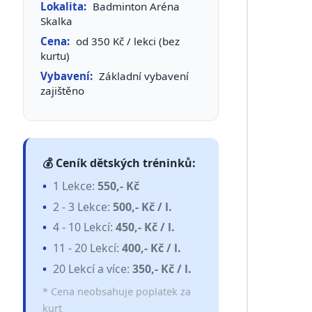
Lokalita:
Badminton Aréna
Skalka
Cena:
od 350 Kč / lekci (bez
kurtu)
Vybavení:
Základní vybavení
zajištěno
💰 Ceník dětských tréninků:
1 Lekce:
550,- Kč
2 - 3 Lekce:
500,- Kč / l.
4 - 10 Lekcí:
450,- Kč / l.
11 - 20 Lekcí:
400,- Kč / l.
20 Lekcí a více:
350,- Kč / l.
* Cena neobsahuje poplatek za
kurt