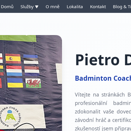
Domů
Služby
O mně
Lokalita
Kontakt
Blog & T
▼
Pietro
Badminton Coac
Vítejte na stránkách 
profesionální bad
zdokonalit vaše doved
závodní hráč a certifik
zkušeností jsem připr