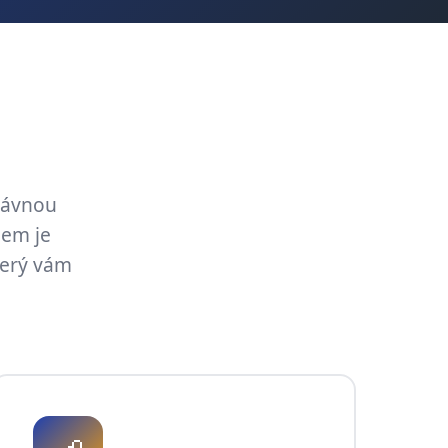
právnou
lem je
terý vám