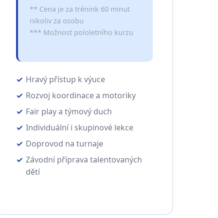
** Cena je za trénink 60 minut
nikoliv za osobu
*** Možnost pololetního kurzu
Hravý přístup k výuce
Rozvoj koordinace a motoriky
Fair play a týmový duch
Individuální i skupinové lekce
Doprovod na turnaje
Závodní příprava talentovaných
dětí