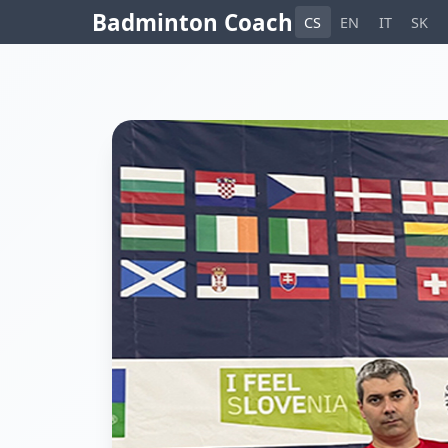
Badminton Coach
CS
EN
IT
SK