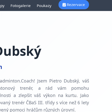
Rezervace
ipy
Fotogalerie
Poukazy
 Dubský
h
Badminton.Coach! Jsem Pietro Dubský, váš
mintonový trenér, a rád vám pomohu
nosti a zlepšit váš výkon na kurtu. Jako
ovaný trenér ČBaS III. třídy s více než
6
lety
avený pomoci hráčům různých úrovní.