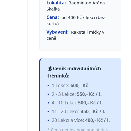
Lokalita:
Badminton Aréna
Skalka
Cena:
od 400 Kč / lekci (bez
kurtu)
Vybavení:
Raketa i míčky v
ceně
💰 Ceník individuálních
tréninků:
1 Lekce:
600,- Kč
2 - 3 Lekce:
550,- Kč / l.
4 - 10 Lekcí:
500,- Kč / l.
11 - 20 Lekcí:
450,- Kč / l.
20 Lekcí a více:
400,- Kč / l.
* Cena neobsahuje poplatek za