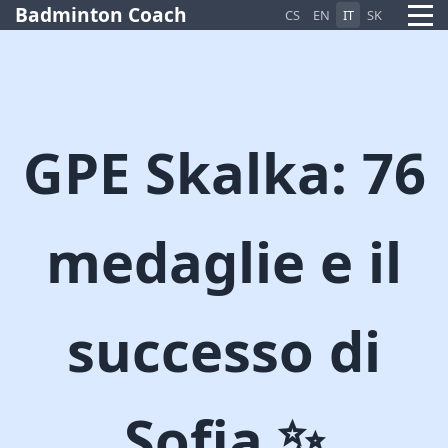
Badminton Coach
CS
EN
IT
SK
GPE Skalka: 76
medaglie e il
Pietro AI Asistent
Online
successo di
Sofia ✨