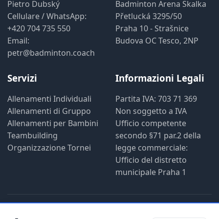
Pietro Dubský
Badminton Arena Skalka
Cellulare / WhatsApp:
Přetlucká 3295/50
+420 704 735 550
Praha 10 - Strašnice
Email:
Budova OC Tesco, 2NP
petr@badminton.coach
Servizi
Informazioni Legali
Allenamenti Individuali
Partita IVA: 703 71 369
Allenamenti di Gruppo
Non soggetto a IVA
Allenamenti per Bambini
Ufficio competente
Teambuilding
secondo §71 par.2 della
Organizzazione Tornei
legge commerciale:
Ufficio del distretto
municipale Praha 1
© 2019 - 2026 badminton.coach 2.1- Pietro Dubský.