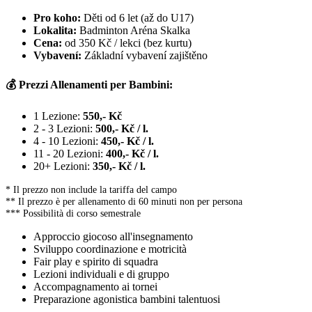
Pro koho:
Děti od 6 let (až do U17)
Lokalita:
Badminton Aréna Skalka
Cena:
od 350 Kč / lekci (bez kurtu)
Vybavení:
Základní vybavení zajištěno
💰 Prezzi Allenamenti per Bambini:
1 Lezione:
550,- Kč
2 - 3 Lezioni:
500,- Kč / l.
4 - 10 Lezioni:
450,- Kč / l.
11 - 20 Lezioni:
400,- Kč / l.
20+ Lezioni:
350,- Kč / l.
* Il prezzo non include la tariffa del campo
** Il prezzo è per allenamento di 60 minuti non per persona
*** Possibilità di corso semestrale
Approccio giocoso all'insegnamento
Sviluppo coordinazione e motricità
Fair play e spirito di squadra
Lezioni individuali e di gruppo
Accompagnamento ai tornei
Preparazione agonistica bambini talentuosi