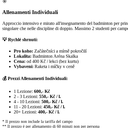
🎯
Allenamenti Individuali
Approccio intensivo e mirato all'insegnamento del badminton per princi
singolare che nelle discipline di doppio. Massimo 2 studenti per camp
💡 Rychlé shrnutí:
Pro koho:
Začátečníci a mírně pokročilí
Lokalita:
Badminton Aréna Skalka
Cena:
od 400 Kč / lekci (bez kurtu)
Vybavení:
Raketa i míčky v ceně
💰 Prezzi Allenamenti Individuali:
1 Lezione:
600,- Kč
2 - 3 Lezioni:
550,- Kč / l.
4 - 10 Lezioni:
500,- Kč / l.
11 - 20 Lezioni:
450,- Kč / l.
20+ Lezioni:
400,- Kč / l.
* Il prezzo non include la tariffa del campo
** Il prezzo è per allenamento di 60 minuti non per persona