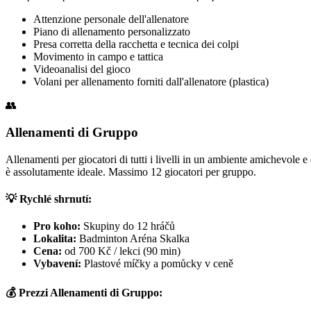
Attenzione personale dell'allenatore
Piano di allenamento personalizzato
Presa corretta della racchetta e tecnica dei colpi
Movimento in campo e tattica
Videoanalisi del gioco
Volani per allenamento forniti dall'allenatore (plastica)
👥
Allenamenti di Gruppo
Allenamenti per giocatori di tutti i livelli in un ambiente amichevole 
è assolutamente ideale. Massimo 12 giocatori per gruppo.
💡 Rychlé shrnutí:
Pro koho:
Skupiny do 12 hráčů
Lokalita:
Badminton Aréna Skalka
Cena:
od 700 Kč / lekci (90 min)
Vybavení:
Plastové míčky a pomůcky v ceně
💰 Prezzi Allenamenti di Gruppo: