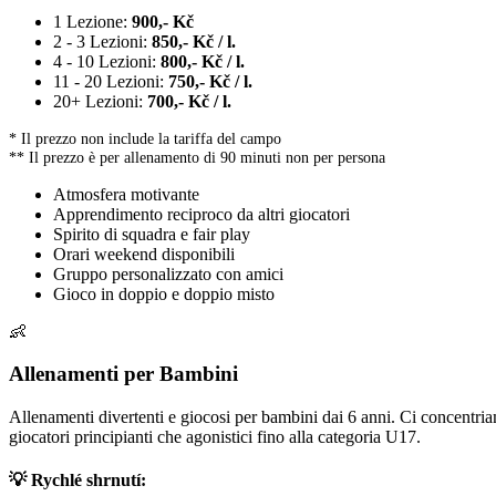
1 Lezione:
900,- Kč
2 - 3 Lezioni:
850,- Kč / l.
4 - 10 Lezioni:
800,- Kč / l.
11 - 20 Lezioni:
750,- Kč / l.
20+ Lezioni:
700,- Kč / l.
* Il prezzo non include la tariffa del campo
** Il prezzo è per allenamento di 90 minuti non per persona
Atmosfera motivante
Apprendimento reciproco da altri giocatori
Spirito di squadra e fair play
Orari weekend disponibili
Gruppo personalizzato con amici
Gioco in doppio e doppio misto
👶
Allenamenti per Bambini
Allenamenti divertenti e giocosi per bambini dai 6 anni. Ci concentriam
giocatori principianti che agonistici fino alla categoria U17.
💡 Rychlé shrnutí: