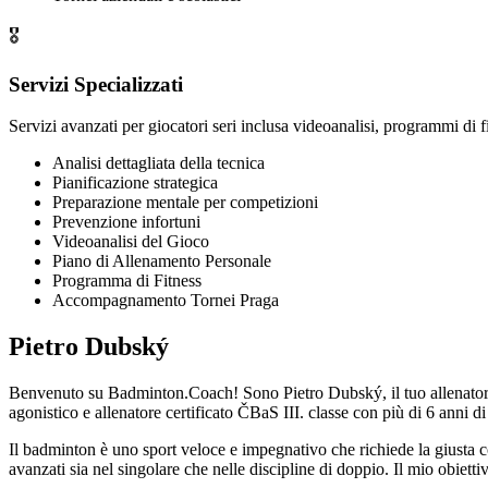
🎖️
Servizi Specializzati
Servizi avanzati per giocatori seri inclusa videoanalisi, programmi di
Analisi dettagliata della tecnica
Pianificazione strategica
Preparazione mentale per competizioni
Prevenzione infortuni
Videoanalisi del Gioco
Piano di Allenamento Personale
Programma di Fitness
Accompagnamento Tornei Praga
Pietro Dubský
Benvenuto su Badminton.Coach! Sono Pietro Dubský, il tuo allenatore d
agonistico e allenatore certificato ČBaS III. classe con più di
6
anni di 
Il badminton è uno sport veloce e impegnativo che richiede la giusta co
avanzati sia nel singolare che nelle discipline di doppio. Il mio obietti