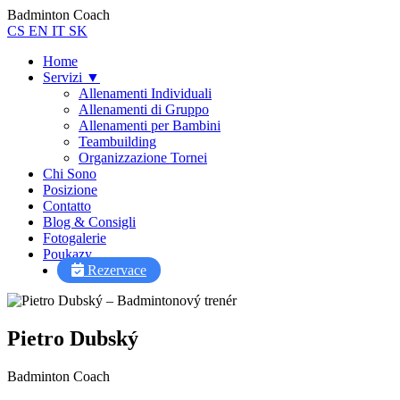
Badminton Coach
CS
EN
IT
SK
Home
Servizi
▼
Allenamenti Individuali
Allenamenti di Gruppo
Allenamenti per Bambini
Teambuilding
Organizzazione Tornei
Chi Sono
Posizione
Contatto
Blog & Consigli
Fotogalerie
Poukazy
Rezervace
Pietro Dubský
Badminton Coach