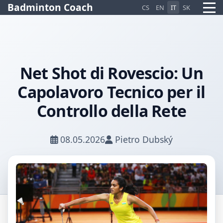
Badminton Coach
CS
EN
IT
SK
Net Shot di Rovescio: Un
Capolavoro Tecnico per il
Pietro AI Asistent
Online
Controllo della Rete
08.05.2026
Pietro Dubský