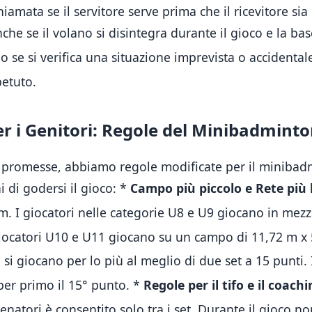
iamata se il servitore serve prima che il ricevitore sia
che se il volano si disintegra durante il gioco e la bas
 o se si verifica una situazione imprevista o accidental
petuto
.
er i Genitori: Regole del Minibadminto
i promesse, abbiamo regole modificate per il miniba
 di godersi il gioco:
*
Campo più piccolo e Rete più 
cm
.
I giocatori nelle categorie U8 e U9 giocano in me
giocatori U10 e U11 giocano su un campo di 11,72 m x
 si giocano per lo più al meglio di due set a 15 punti
.
per primo il 15° punto
.
*
Regole per il tifo e il coachi
lenatori è consentito solo tra i set
.
Durante il gioco non