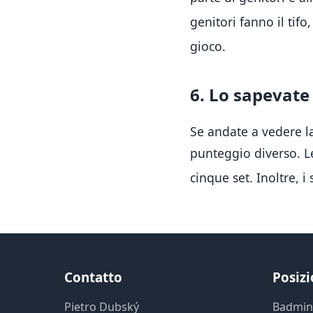
genitori fanno il tif
gioco
.
6. Lo sapevate 
Se andate a vedere la
punteggio diverso.
L
cinque set
.
Inoltre, i
Contatto
Posiz
Pietro Dubský
Badmin