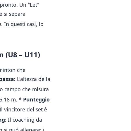
 pronto
.
Un "Let"
e si separa
e
.
In questi casi, lo
n (U8 – U11)
dminton che
bassa:
L'altezza della
zzo campo che misura
 5,18 m
.
*
Punteggio
Il vincitore del set è
ng:
Il coaching da
 si può allenare: i