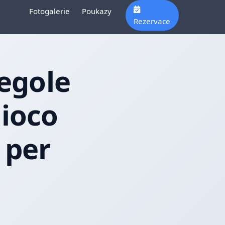
Fotogalerie
Poukazy
Rezervace
i
regole
gioco
 per