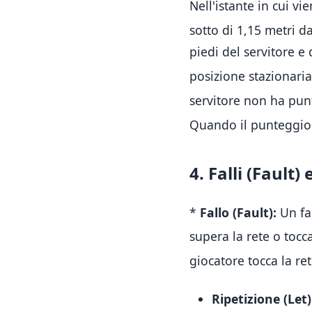
Nell'istante in cui vi
sotto di 1,15 metri d
piedi del servitore e
posizione stazionaria 
servitore non ha punt
Quando il punteggio è
4. Falli (Fault) 
*
Fallo (Fault):
Un fal
supera la rete
o tocca
giocatore tocca la re
Ripetizione (Let)