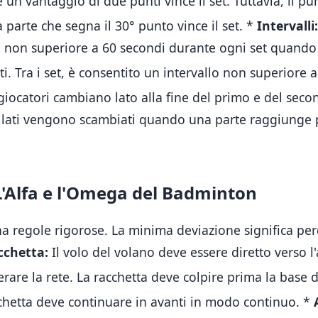
 un vantaggio di due punti vince il set
.
Tuttavia, il p
la parte che segna il 30° punto vince il set
.
*
Intervalli:
lo non superiore a 60 secondi durante ogni set quando
ti
.
Tra i set, è consentito un intervallo non superiore 
giocatori cambiano lato alla fine del primo e del seco
 i lati vengono scambiati quando una parte raggiunge 
– L'Alfa e l'Omega del Badminton
 ha regole rigorose. La minima deviazione significa p
cchetta:
Il volo del volano deve essere diretto verso l'
erare la rete
.
La racchetta deve colpire prima la base 
hetta deve continuare in avanti in modo continuo
.
*