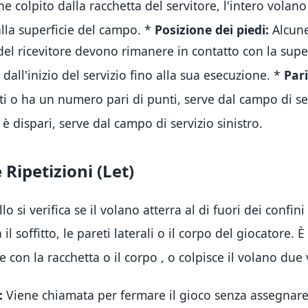
ene colpito dalla racchetta del servitore, l'intero volano
alla superficie del campo
.
*
Posizione dei piedi:
Alcune
 del ricevitore devono rimanere in contatto con la supe
dall'inizio del servizio fino alla sua esecuzione
.
*
Pari
i o ha un numero pari di punti, serve dal campo di se
 dispari, serve dal campo di servizio sinistro
.
e Ripetizioni (Let)
lo si verifica se il volano atterra al di fuori dei confi
 il soffitto, le pareti laterali o il corpo del giocatore
.
È
te con la racchetta o il corpo
, o colpisce il volano due 
:
Viene chiamata per fermare il gioco senza assegnar