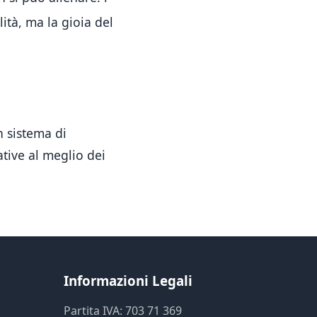
lità, ma la gioia del
Pietro AI Asistent
n sistema di
Online
ative al meglio dei
Informazioni Legali
Partita IVA: 703 71 369