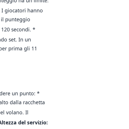
unteggio ha un limite:
I giocatori hanno
 il punteggio
a 120 secondi
.
*
ndo set
.
In un
per prima gli 11
erdere un punto:
*
alto dalla racchetta
del volano
.
Il
Altezza del servizio: