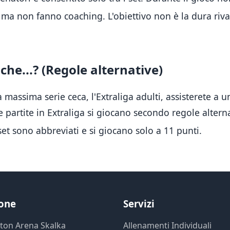
o, ma non fanno coaching
.
L'obiettivo non è la dura riva
che...? (Regole alternative)
 massima serie ceca, l'Extraliga adulti, assisterete a u
e partite in Extraliga si giocano secondo regole altern
 set sono abbreviati e si giocano solo a 11 punti
.
ione
Servizi
ton Arena Skalka
Allenamenti Individuali