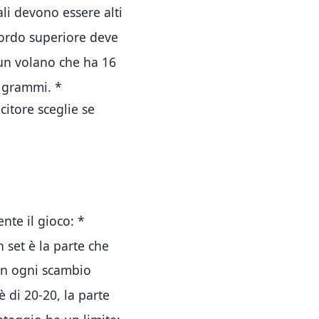
ali devono essere alti
bordo superiore deve
un volano che ha 16
,5 grammi
.
*
citore sceglie se
ente il gioco:
*
un set è la parte che
in ogni scambio
 di 20-20, la parte