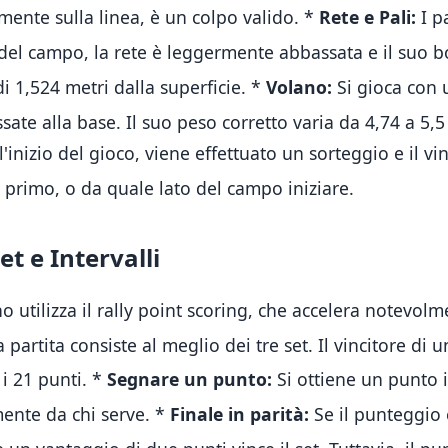
mente sulla linea, è un colpo valido.
*
Rete e Pali:
I p
 del campo, la rete è leggermente abbassata e il suo 
di 1,524 metri dalla superficie
.
*
Volano:
Si gioca con 
sate alla base
.
Il suo peso corretto varia da 4,74 a 5
'inizio del gioco, viene effettuato un sorteggio e il vin
r primo, o da quale lato del campo iniziare
.
et e Intervalli
utilizza il rally point scoring, che accelera notevolm
partita consiste al meglio dei tre set
.
Il vincitore di 
i 21 punti
.
*
Segnare un punto:
Si ottiene un punto 
ente da chi serve
.
*
Finale in parità:
Se il punteggio è