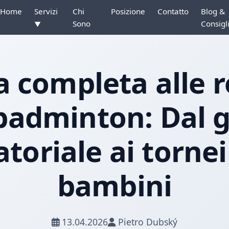
Home
Servizi
Chi
Posizione
Contatto
Blog &
Sono
Consigl
▼
 completa alle 
badminton: Dal 
toriale ai tornei
bambini
13.04.2026
Pietro Dubský