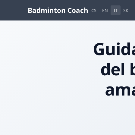
Badminton Coach
CS
EN
IT
SK
Guida
del 
ama