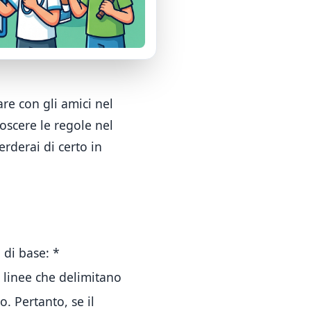
re con gli amici nel
noscere le regole nel
erderai di certo in
i di base:
*
 linee che delimitano
no
. Pertanto, se il