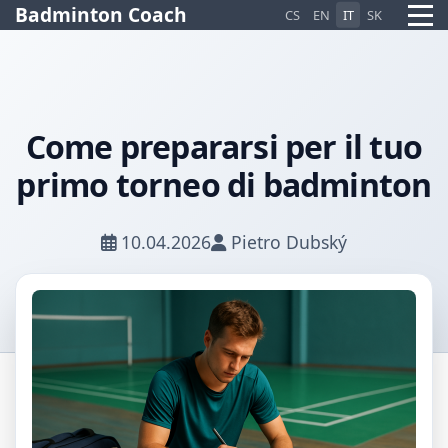
Badminton Coach
CS
EN
IT
SK
Come prepararsi per il tuo
primo torneo di badminton
Pietro AI Asistent
Online
10.04.2026
Pietro Dubský