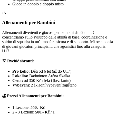
Gioco in doppio e doppio misto
👶
Allenamenti per Bambini
Allenamenti divertenti e giocosi per bambini dai 6 anni. Ci
concentriamo sullo sviluppo delle abilità di base, coordinazione e
spirito di squadra in un'atmosfera sicura e di supporto. Mi occupo sia
di giovani giocatori principianti che agonistici fino alla categoria
U17.
💡 Rychlé shrnutí:
Pro koho:
Děti od 6 let (až do U17)
Lokalita:
Badminton Aréna Skalka
Cena:
od 350 Kč / lekci (bez kurtu)
Vybavení:
Základní vybavení zajištěno
💰 Prezzi Allenamenti per Bambini:
1 Lezione:
550,- Kč
2 - 3 Lezioni:
500,- Kč / l.