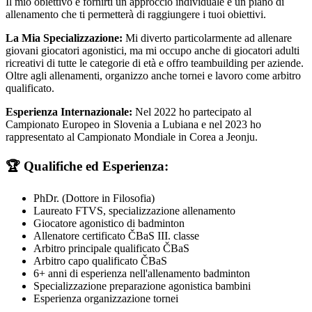
Il mio obiettivo è fornirti un approccio individuale e un piano di
allenamento che ti permetterà di raggiungere i tuoi obiettivi.
La Mia Specializzazione:
Mi diverto particolarmente ad allenare
giovani giocatori agonistici, ma mi occupo anche di giocatori adulti
ricreativi di tutte le categorie di età e offro teambuilding per aziende.
Oltre agli allenamenti, organizzo anche tornei e lavoro come arbitro
qualificato.
Esperienza Internazionale:
Nel 2022 ho partecipato al
Campionato Europeo in Slovenia a Lubiana e nel 2023 ho
rappresentato al Campionato Mondiale in Corea a Jeonju.
🏆 Qualifiche ed Esperienza:
PhDr. (Dottore in Filosofia)
Laureato FTVS, specializzazione allenamento
Giocatore agonistico di badminton
Allenatore certificato ČBaS III. classe
Arbitro principale qualificato ČBaS
Arbitro capo qualificato ČBaS
6
+ anni di esperienza nell'allenamento badminton
Specializzazione preparazione agonistica bambini
Esperienza organizzazione tornei