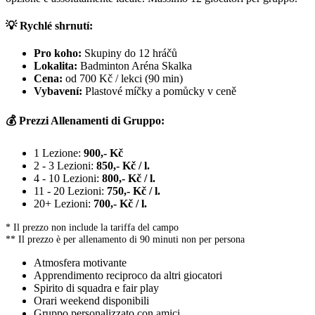
💡 Rychlé shrnutí:
Pro koho:
Skupiny do 12 hráčů
Lokalita:
Badminton Aréna Skalka
Cena:
od 700 Kč / lekci (90 min)
Vybavení:
Plastové míčky a pomůcky v ceně
💰 Prezzi Allenamenti di Gruppo:
1 Lezione:
900,- Kč
2 - 3 Lezioni:
850,- Kč / l.
4 - 10 Lezioni:
800,- Kč / l.
11 - 20 Lezioni:
750,- Kč / l.
20+ Lezioni:
700,- Kč / l.
* Il prezzo non include la tariffa del campo
** Il prezzo è per allenamento di 90 minuti non per persona
Atmosfera motivante
Apprendimento reciproco da altri giocatori
Spirito di squadra e fair play
Orari weekend disponibili
Gruppo personalizzato con amici