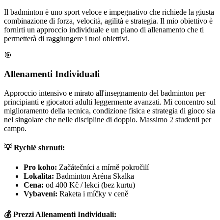
Il badminton è uno sport veloce e impegnativo che richiede la giusta
combinazione di forza, velocità, agilità e strategia. Il mio obiettivo è
fornirti un approccio individuale e un piano di allenamento che ti
permetterà di raggiungere i tuoi obiettivi.
🎯
Allenamenti Individuali
Approccio intensivo e mirato all'insegnamento del badminton per
principianti e giocatori adulti leggermente avanzati. Mi concentro sul
miglioramento della tecnica, condizione fisica e strategia di gioco sia
nel singolare che nelle discipline di doppio. Massimo 2 studenti per
campo.
💡 Rychlé shrnutí:
Pro koho:
Začátečníci a mírně pokročilí
Lokalita:
Badminton Aréna Skalka
Cena:
od 400 Kč / lekci (bez kurtu)
Vybavení:
Raketa i míčky v ceně
💰 Prezzi Allenamenti Individuali: