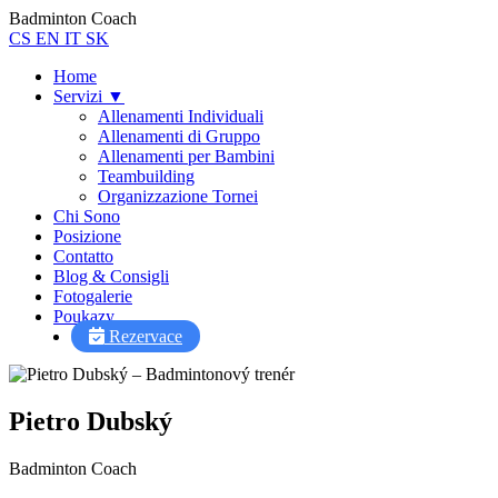
Badminton Coach
CS
EN
IT
SK
Home
Servizi
▼
Allenamenti Individuali
Allenamenti di Gruppo
Allenamenti per Bambini
Teambuilding
Organizzazione Tornei
Chi Sono
Posizione
Contatto
Blog & Consigli
Fotogalerie
Poukazy
Pietro AI Asistent
Rezervace
Online
Pietro Dubský
Badminton Coach