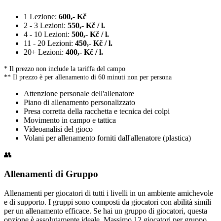
1 Lezione:
600,- Kč
2 - 3 Lezioni:
550,- Kč / l.
4 - 10 Lezioni:
500,- Kč / l.
11 - 20 Lezioni:
450,- Kč / l.
20+ Lezioni:
400,- Kč / l.
* Il prezzo non include la tariffa del campo
** Il prezzo è per allenamento di 60 minuti non per persona
Attenzione personale dell'allenatore
Piano di allenamento personalizzato
Presa corretta della racchetta e tecnica dei colpi
Movimento in campo e tattica
Videoanalisi del gioco
Volani per allenamento forniti dall'allenatore (plastica)
👥
Allenamenti di Gruppo
Allenamenti per giocatori di tutti i livelli in un ambiente amichevole
e di supporto. I gruppi sono composti da giocatori con abilità simili
per un allenamento efficace. Se hai un gruppo di giocatori, questa
opzione è assolutamente ideale. Massimo 12 giocatori per gruppo.