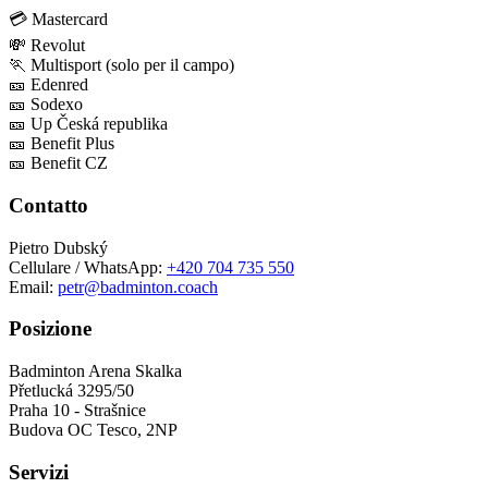
💳 Mastercard
💸 Revolut
🏃 Multisport (solo per il campo)
🎫 Edenred
🎫 Sodexo
🎫 Up Česká republika
🎫 Benefit Plus
🎫 Benefit CZ
Contatto
Pietro Dubský
Cellulare / WhatsApp:
+420 704 735 550
Email:
petr@badminton.coach
Posizione
Badminton Arena Skalka
Přetlucká 3295/50
Praha 10 - Strašnice
Budova OC Tesco, 2NP
Servizi