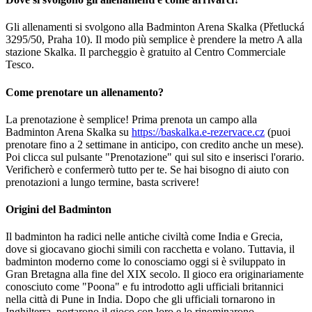
Gli allenamenti si svolgono alla Badminton Arena Skalka (Přetlucká
3295/50, Praha 10). Il modo più semplice è prendere la metro A alla
stazione Skalka. Il parcheggio è gratuito al Centro Commerciale
Tesco.
Come prenotare un allenamento?
La prenotazione è semplice! Prima prenota un campo alla
Badminton Arena Skalka su
https://baskalka.e-rezervace.cz
(puoi
prenotare fino a 2 settimane in anticipo, con credito anche un mese).
Poi clicca sul pulsante "Prenotazione" qui sul sito e inserisci l'orario.
Verificherò e confermerò tutto per te. Se hai bisogno di aiuto con
prenotazioni a lungo termine, basta scrivere!
Origini del Badminton
Il badminton ha radici nelle antiche civiltà come India e Grecia,
dove si giocavano giochi simili con racchetta e volano. Tuttavia, il
badminton moderno come lo conosciamo oggi si è sviluppato in
Gran Bretagna alla fine del XIX secolo. Il gioco era originariamente
conosciuto come "Poona" e fu introdotto agli ufficiali britannici
nella città di Pune in India. Dopo che gli ufficiali tornarono in
Inghilterra, portarono il gioco con loro e lo rinominarono