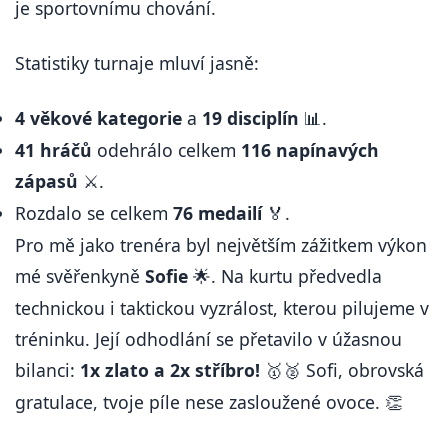
je sportovnímu chování.
Statistiky turnaje mluví jasně:
4 věkové kategorie
a
19 disciplín
.
📊
41 hráčů
odehrálo celkem
116 napínavých
zápasů
.
⚔️
Rozdalo se celkem
76 medailí
.
🏅
Pro mě jako trenéra byl největším zážitkem výkon
mé svěřenkyně
Sofie
. Na kurtu předvedla
🌟
technickou i taktickou vyzrálost, kterou pilujeme v
tréninku. Její odhodlání se přetavilo v úžasnou
bilanci:
1x zlato a 2x stříbro!
Sofi, obrovská
🥇🥈
gratulace, tvoje píle nese zasloužené ovoce.
👏