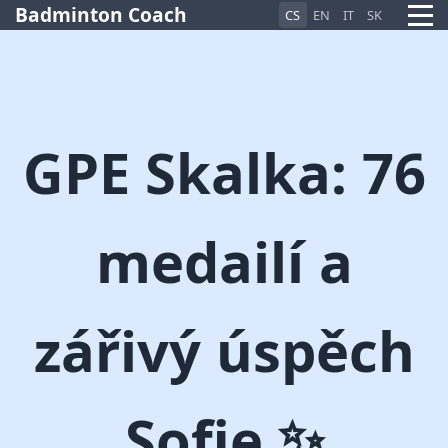
Badminton Coach
CS
EN
IT
SK
GPE Skalka: 76
medailí a
Pietro AI Asistent
Online
zářivý úspěch
Sofie ✨