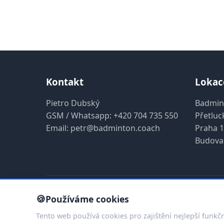
Kontakt
Lokac
Pietro Dubský
Badmin
GSM / Whatsapp:
+420 704 735 550
Přetluc
Email:
petr@badminton.coach
Praha 1
Budova
🍪
© 2019 -
Používáme cookies
LinkedIn
Git
Tento web používá cookies pro zajištění nejlepší funkčn