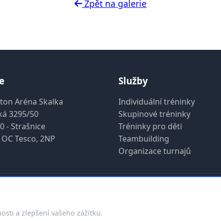
Zpět na galerie
e
Služby
ton Aréna Skalka
Individuální tréninky
ká 3295/50
Skupinové tréninky
0 - Strašnice
Tréninky pro děti
 OC Tesco, 2NP
Teambuilding
Organizace turnajů
 2026 badminton.coach 2.1- Pietro Dubský. Všechna práva 
Hub
Facebook
Instagram
Pietro Dubsky
Bcrypt
Pas
osti a zlepšení vašeho zážitku.