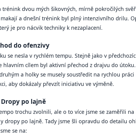
trénink dvou mých šikovných, mírně pokročilých svěř
makají a dnešní trénink byl plný intenzivního drilu. O
který je pro nácvik techniky k nezaplacení.
chod do ofenzivy
nku se nesla v rychlém tempu. Stejně jako v předchozíc
le hlavním cílem byl aktivní přechod z drajvu do útoku.
 druhým a holky se musely soustředit na rychlou práci s
ci, aby dokázaly převzít iniciativu ve výměně.
: Dropy po lajně
empo trochu zvolnili, ale o to více jsme se zaměřili na
 dropy po lajně. Tady jsme šli opravdu do detailu o
 jsme se na: