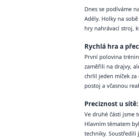
Dnes se podíváme na 
Adély. Holky na sobě 
hry nahrávací stroj, 
Rychlá hra a pře
První polovina tréni
zaměřili na drajvy, a
chrlil jeden míček za
postoj a včasnou reak
Preciznost u sítě
Ve druhé části jsme t
Hlavním tématem byly
techniky. Soustředili