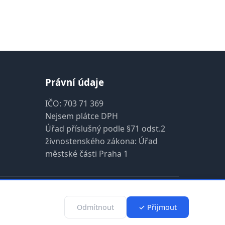
Právní údaje
IČO: 703 71 369
Nejsem plátce DPH
Úřad příslušný podle §71 odst.2
živnostenského zákona: Úřad
městské části Praha 1
vyhrazena
Odmítnout
✓ Přijmout
sword generator