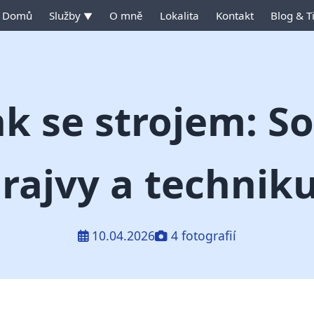
Domů
Služby
O mně
Lokalita
Kontakt
Blog & T
▼
nk se strojem: So
 drajvy a technik
10.04.2026
4 fotografií