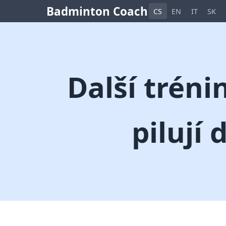
Badminton Coach
CS
EN
IT
SK
Další tréni
pilují