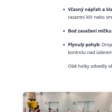
Včasný nápřah a kl
razantní klír nebo sm
Bod zasažení míčku
Plynulý pohyb:
Dropy
kontrolu nad úderem
Obě holky odvedly obr