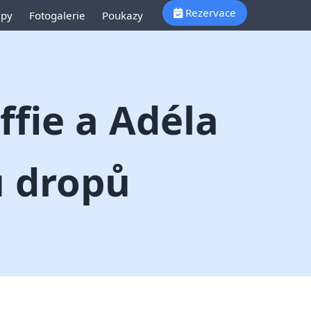
Rezervace
ipy
Fotogalerie
Poukazy
ffie a Adéla
u dropů