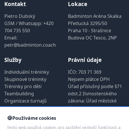
Kontakt
Lokace
Pietro Dubský
Badminton Aréna Skalka
GSM / Whatsapp:
+420
Přetlucká 3295/50
704 735 550
Praha 10 - Strašnice
Email:
Budova OC Tesco, 2NP
petr@badminton.coach
Služby
Právní údaje
Individuální tréninky
IČO: 703 71 369
Skupinové tréninky
Nejsem plátce DPH
Tréninky pro děti
Úřad příslušný podle §71
Teambuilding
odst.2 živnostenského
Organizace turnajů
zákona: Úřad městské
části Praha 1
🍪
Používáme cookies
Tento web používá cookies pro zajištění nejlepší funkčnosti a