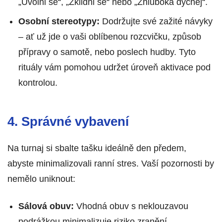
„Uvolni se“, „Zklidni se“ nebo „Zhluboka dýchej“.
Osobní stereotypy:
Dodržujte své zažité návyky
– ať už jde o vaši oblíbenou rozcvičku, způsob
přípravy o samotě, nebo poslech hudby. Tyto
rituály vám pomohou udržet úroveň aktivace pod
kontrolou.
4. Správné vybavení
Na turnaj si sbalte tašku ideálně den předem,
abyste minimalizovali ranní stres. Vaší pozornosti by
nemělo uniknout:
Sálová obuv:
Vhodná obuv s neklouzavou
podrážkou minimalizuje riziko zranění