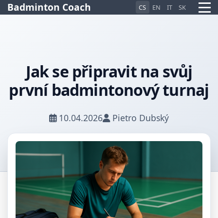
Badminton Coach
CS
EN
IT
SK
Jak se připravit na svůj
Pietro AI Asistent
první badmintonový turnaj
Online
10.04.2026
Pietro Dubský