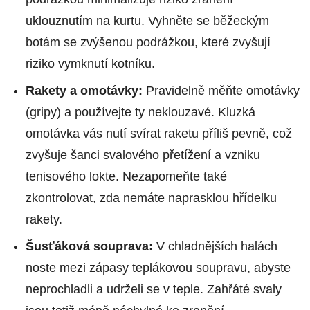
uklouznutím na kurtu. Vyhněte se běžeckým
botám se zvýšenou podrážkou, které zvyšují
riziko vymknutí kotníku.
Rakety a omotávky:
Pravidelně měňte omotávky
(gripy) a používejte ty neklouzavé. Kluzká
omotávka vás nutí svírat raketu příliš pevně, což
zvyšuje šanci svalového přetížení a vzniku
tenisového lokte. Nezapomeňte také
zkontrolovat, zda nemáte naprasklou hřídelku
rakety.
Šusťáková souprava:
V chladnějších halách
noste mezi zápasy teplákovou soupravu, abyste
neprochladli a udrželi se v teple. Zahřáté svaly