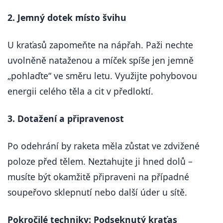
2. Jemný dotek místo švihu
U kraťasů zapomeňte na nápřah. Paži nechte
uvolněně nataženou a míček spíše jen jemně
„pohlaďte“ ve směru letu. Využijte pohybovou
energii celého těla a cit v předloktí.
3. Dotažení a připravenost
Po odehrání by raketa měla zůstat ve zdvižené
poloze před tělem. Neztahujte ji hned dolů –
musíte být okamžitě připraveni na případné
soupeřovo sklepnutí nebo další úder u sítě.
Pokročilé techniky: Podseknutý kraťas