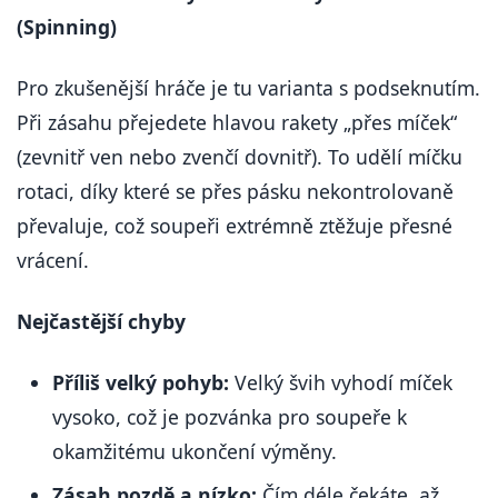
(Spinning)
Pro zkušenější hráče je tu varianta s podseknutím.
Při zásahu přejedete hlavou rakety „přes míček“
(zevnitř ven nebo zvenčí dovnitř). To udělí míčku
rotaci, díky které se přes pásku nekontrolovaně
převaluje, což soupeři extrémně ztěžuje přesné
vrácení.
Nejčastější chyby
Příliš velký pohyb:
Velký švih vyhodí míček
vysoko, což je pozvánka pro soupeře k
okamžitému ukončení výměny.
Zásah pozdě a nízko:
Čím déle čekáte, až