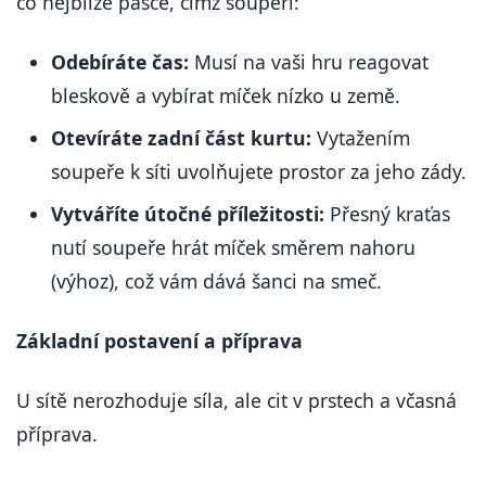
co nejblíže pásce, čímž soupeři:
Odebíráte čas:
Musí na vaši hru reagovat
bleskově a vybírat míček nízko u země.
Otevíráte zadní část kurtu:
Vytažením
soupeře k síti uvolňujete prostor za jeho zády.
Vytváříte útočné příležitosti:
Přesný kraťas
nutí soupeře hrát míček směrem nahoru
(výhoz), což vám dává šanci na smeč.
Základní postavení a příprava
U sítě nerozhoduje síla, ale cit v prstech a včasná
příprava.