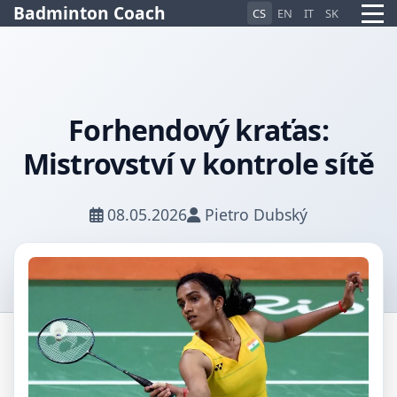
Badminton Coach
CS
EN
IT
SK
Forhendový kraťas:
Pietro AI Asistent
Mistrovství v kontrole sítě
Online
08.05.2026
Pietro Dubský