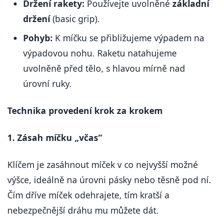
Držení rakety:
Používejte uvolněné
základní
držení
(basic grip).
Pohyb:
K míčku se přibližujeme výpadem na
výpadovou nohu. Raketu natahujeme
uvolněně před tělo, s hlavou mírně nad
úrovní ruky.
Technika provedení krok za krokem
1. Zásah míčku „včas“
Klíčem je zasáhnout míček v co nejvyšší možné
výšce, ideálně na úrovni pásky nebo těsně pod ní.
Čím dříve míček odehrajete, tím kratší a
nebezpečnější dráhu mu můžete dát.