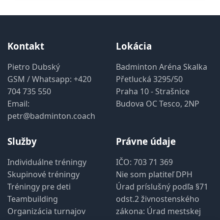
Kontakt
Lokácia
Pietro Dubský
Badminton Aréna Skalka
GSM / Whatsapp:
+420
Přetlucká 3295/50
704 735 550
Praha 10 - Strašnice
Email:
Budova OC Tesco, 2NP
petr@badminton.coach
Služby
Právne údaje
Individuálne tréningy
IČO: 703 71 369
Skupinové tréningy
Nie som platiteľ DPH
Tréningy pre deti
Úrad príslušný podľa §71
Teambuilding
odst.2 živnostenského
Organizácia turnajov
zákona: Úrad mestskej