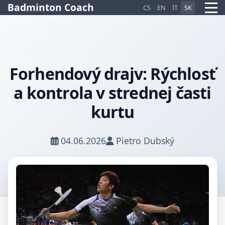
Badminton Coach
CS
EN
IT
SK
Forhendový drajv: Rýchlosť
Pietro AI Asistent
a kontrola v strednej časti
Online
kurtu
04.06.2026
Pietro Dubský