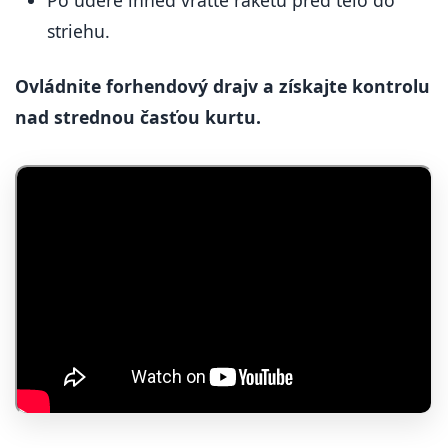
Po údere ihneď vráťte raketu pred telo do
striehu.
Ovládnite forhendový drajv a získajte kontrolu
nad strednou časťou kurtu.