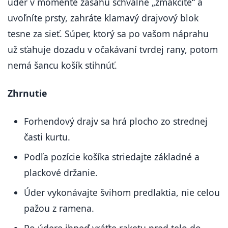
úder v momente zásahu schválne „zmäkčíte“ a
uvoľníte prsty, zahráte klamavý drajvový blok
tesne za sieť. Súper, ktorý sa po vašom náprahu
už sťahuje dozadu v očakávaní tvrdej rany, potom
nemá šancu košík stihnúť.
Zhrnutie
Forhendový drajv sa hrá plocho zo strednej
časti kurtu.
Podľa pozície košíka striedajte základné a
plackové držanie.
Úder vykonávajte švihom predlaktia, nie celou
pažou z ramena.