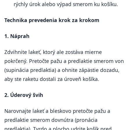
rýchly úrok alebo výpad smerom ku košíku.
Technika prevedenia krok za krokom
1. Náprah
Zdvihnite lakeť, ktorý ale zostáva mierne
pokrčený. Pretočte pažu a predlaktie smerom von
(supinácia predlaktia) a ohnite zápästie dozadu,
aby ste raketu dostali za úroveň košíka.
2. Úderový švih
Narovnajte lakeť a bleskovo pretočte pažu a
predlaktie smerom dovnútra (pronácia
predlaktia). Tvrdo a plocho udrite košík pred