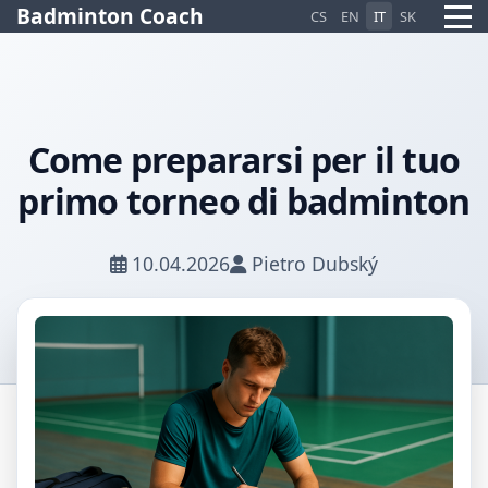
Badminton Coach
CS
EN
IT
SK
Come prepararsi per il tuo
primo torneo di badminton
Pietro AI Asistent
Online
10.04.2026
Pietro Dubský