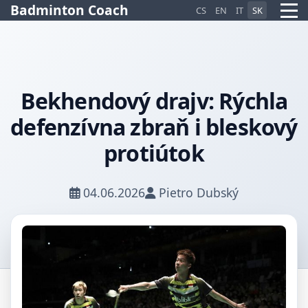
Badminton Coach
CS
EN
IT
SK
Bekhendový drajv: Rýchla
defenzívna zbraň i bleskový
Pietro AI Asistent
Online
protiútok
04.06.2026
Pietro Dubský