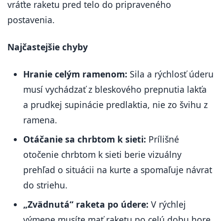
vráťte raketu pred telo do pripraveného
postavenia.
Najčastejšie chyby
Hranie celým ramenom:
Sila a rýchlosť úderu
musí vychádzať z bleskového prepnutia lakťa
a prudkej supinácie predlaktia, nie zo švihu z
ramena.
Otáčanie sa chrbtom k sieti:
Prílišné
otočenie chrbtom k sieti berie vizuálny
prehľad o situácii na kurte a spomaľuje návrat
do striehu.
„Zvädnutá“ raketa po údere:
V rýchlej
výmene musíte mať raketu po celú dobu hore