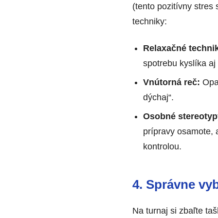
(tento pozitívny stres
techniky:
Relaxačné techni
spotrebu kyslíka aj
Vnútorná reč:
Opak
dýchaj“.
Osobné stereotyp
prípravy osamote, 
kontrolou.
4. Správne vy
Na turnaj si zbaľte ta