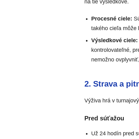
na tie výsledkové.
Procesné ciele:
Sú
takého cieľa môže 
Výsledkové ciele:
kontrolovateľné, pr
nemožno ovplyvniť
2. Strava a pi
Výživa hrá v turnajov
Pred súťažou
Už 24 hodín pred s