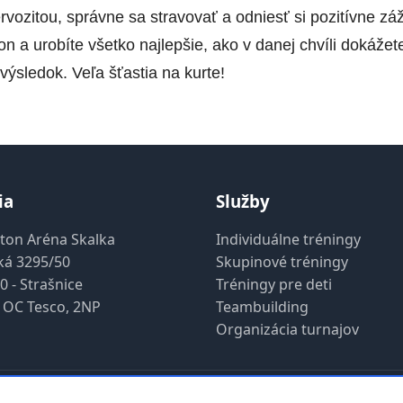
vozitou, správne sa stravovať a odniesť si pozitívne záž
on a urobíte všetko najlepšie, ako v danej chvíli dokáže
výsledok. Veľa šťastia na kurte!
ia
Služby
ton Aréna Skalka
Individuálne tréningy
ká 3295/50
Skupinové tréningy
0 - Strašnice
Tréningy pre deti
 OC Tesco, 2NP
Teambuilding
Organizácia turnajov