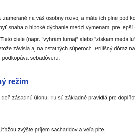
 zamerané na váš osobný rozvoj a máte ich plne pod ko
byť snaha o hlboké dýchanie medzi výmenami pre lepší
Tieto ciele (napr. "vyhrám turnaj" alebo "získam medailu"
etože závisia aj na ostatných súperoch. Prílišný dôraz na
, podkopáva sebadôveru.
tný režim
ý deň zásadnú úlohu. Tu sú základné pravidlá pre doplňo
úťažou zvýšte príjem sacharidov a veľa pite.