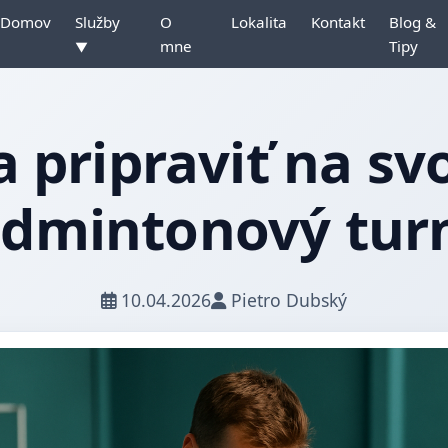
Domov
Služby
O
Lokalita
Kontakt
Blog &
mne
Tipy
▼
 pripraviť na sv
dmintonový tur
10.04.2026
Pietro Dubský