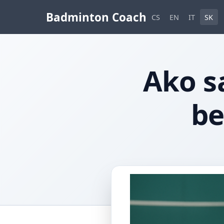
Badminton Coach
CS
EN
IT
SK
Ako sa
be