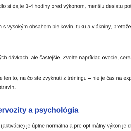
dlo si dajte 3-4 hodiny pred výkonom, menšiu desiatu po
 s vysokým obsahom bielkovín, tuku a vlákniny, pretože 
ých dávkach, ale častejšie. Zvoľte napríklad ovocie, cere
e len to, na čo ste zvyknutí z tréningu – nie je čas na e
travín.
ervozity a psychológia
y (aktivácie) je úplne normálna a pre optimálny výkon j