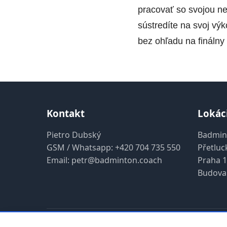
pracovať so svojou ner
sústredíte na svoj výk
bez ohľadu na finálny 
Kontakt
Lokác
Pietro Dubský
Badmin
GSM / Whatsapp:
+420 704 735 550
Přetluc
Email:
petr@badminton.coach
Praha 1
Budova