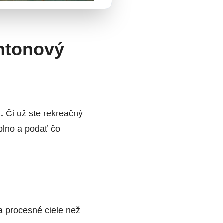
intonový
.
Či už ste rekreačný
plno a podať čo
a procesné ciele než