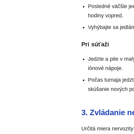
Posledné väčšie je
hodiny vopred.
Vyhýbajte sa jedlám
Pri súťaži
Jedzte a pite v mal
iónové nápoje.
Počas turnaja jedzt
skúšanie nových po
3. Zvládanie n
Určitá miera nervozit