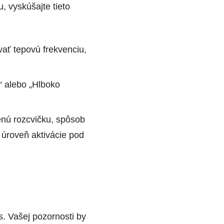
, vyskúšajte tieto
ať tepovú frekvenciu,
“ alebo „Hlboko
enú rozcvičku, spôsob
 úroveň aktivácie pod
s. Vašej pozornosti by