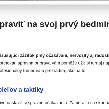
ipraviť na svoj prvý bedm
zrušujúci zážitok plný očakávaní, nervozity aj radosti
 pretekár, správna príprava vám pomôže užiť si turnaj na
rofesionálny tréner vám prezradím, ako na to.
cieľov a taktiky
ové nastaviť si správne očakávania. Zamerajte sa skôr n