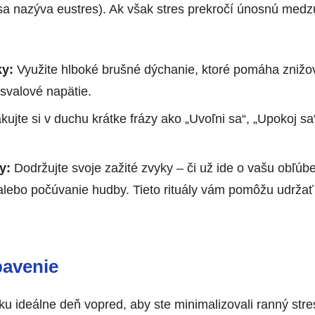
 sa nazýva eustres). Ak však stres prekročí únosnú medzu
ky:
Využite hlboké brušné dýchanie, ktoré pomáha znižov
 svalové napätie.
ujte si v duchu krátke frázy ako „Uvoľni sa“, „Upokoj sa
y:
Dodržujte svoje zažité zvyky – či už ide o vašu obľúb
alebo počúvanie hudby. Tieto rituály vám pomôžu udržať
bavenie
šku ideálne deň vopred, aby ste minimalizovali ranný stre