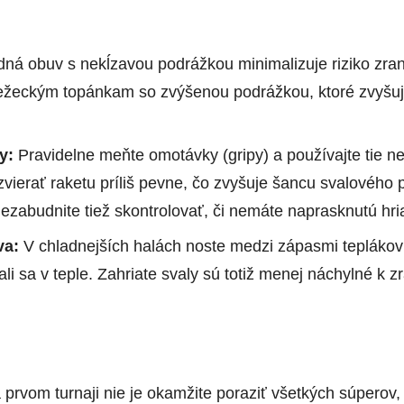
ná obuv s nekĺzavou podrážkou minimalizuje riziko zr
bežeckým topánkam so zvýšenou podrážkou, ktoré zvyšujú 
y:
Pravidelne meňte omotávky (gripy) a používajte tie ne
vierať raketu príliš pevne, čo zvyšuje šancu svalového 
ezabudnite tiež skontrolovať, či nemáte naprasknutú hri
va:
V chladnejších halách noste medzi zápasmi teplákov
ali sa v teple. Zahriate svaly sú totiž menej náchylné k z
rvom turnaji nie je okamžite poraziť všetkých súperov, 