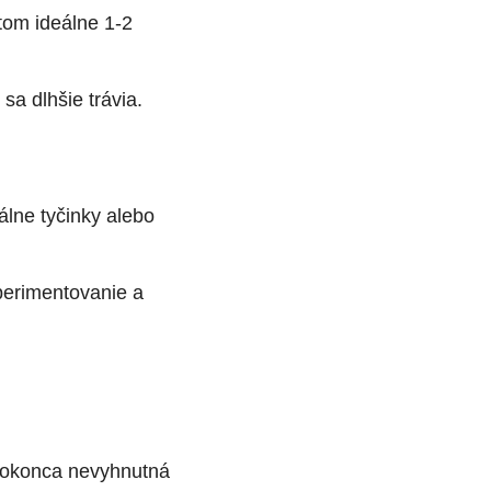
tom ideálne 1-2
sa dlhšie trávia.
álne tyčinky alebo
xperimentovanie a
e dokonca nevyhnutná