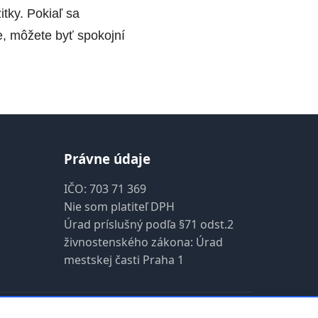
itky. Pokiaľ sa
te, môžete byť spokojní
Právne údaje
IČO: 703 71 369
Nie som platiteľ DPH
Úrad príslušný podľa §71 odst.2
živnostenského zákona: Úrad
mestskej časti Praha 1