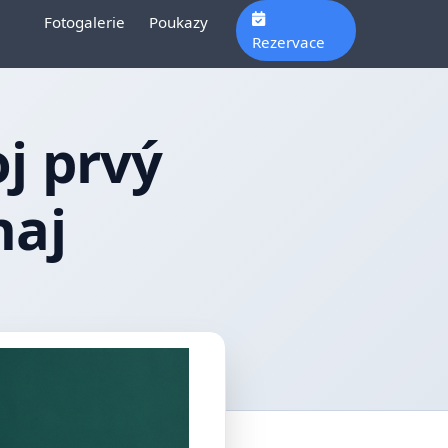
Fotogalerie
Poukazy
Rezervace
oj prvý
naj