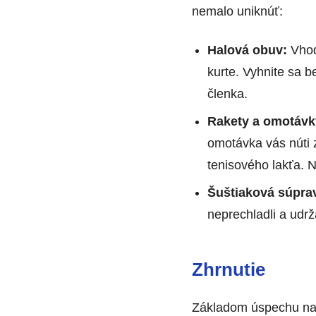
nemalo uniknúť:
Halová obuv:
Vhod
kurte. Vyhnite sa 
členka.
Rakety a omotávk
omotávka vás núti z
tenisového lakťa. N
Šuštiaková súpra
neprechladli a udrž
Zhrnutie
Základom úspechu na p