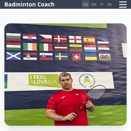
Badminton Coach
CS
EN
IT
SK
Pietro AI Asistent
Online