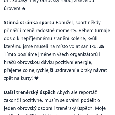
off. Zápasy měly obrovský náboj a skvělou
úroveň! 🔥
Stinná stránka sportu
Bohužel, sport někdy
přináší i méně radostné momenty. Během turnaje
došlo k nepříjemnému zranění kolene, kvůli
kterému jsme museli na místo volat sanitku. 🚑
Tímto posíláme jménem všech organizátorů i
hráčů obrovskou dávku pozitivní energie,
přejeme co nejrychlejší uzdravení a brzký návrat
zpět na kurty! ❤️
Další trenérský úspěch
Abych ale reportáž
zakončil pozitivně, musím se s vámi podělit o
jeden obrovský osobní i trenérský úspěch. Moje