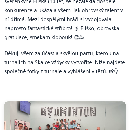
svěřenkyně Eliška (14 let) se nezalekla dospělé
konkurence a ukázala všem, jak obrovský talent v
ní dřímá. Mezi dospělými hráči si vybojovala
naprosto fantastické stříbro! 🥈 Eliško, obrovská
gratulace, smekám klobouk! 👏🥳
Děkuji všem za účast a skvělou partu, kterou na
turnajích na Skalce vždycky vytvoříte. Níže najdete
společné fotky z turnaje a vyhlášení vítězů. 📸👇