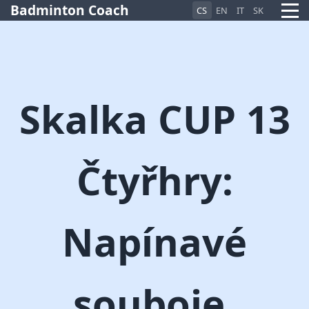
Badminton Coach
CS
EN
IT
SK
Pietro AI Asistent
Skalka CUP 13
Online
Čtyřhry:
Napínavé
souboje,