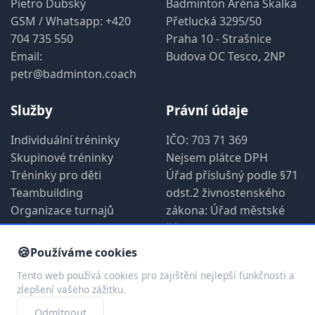
Pietro Dubský
Badminton Aréna Skalka
GSM / Whatsapp:
+420
Přetlucká 3295/50
704 735 550
Praha 10 - Strašnice
Email:
Budova OC Tesco, 2NP
petr@badminton.coach
Služby
Právní údaje
Individuální tréninky
IČO: 703 71 369
Skupinové tréninky
Nejsem plátce DPH
Tréninky pro děti
Úřad příslušný podle §71
Teambuilding
odst.2 živnostenského
Organizace turnajů
zákona: Úřad městské
části Praha 1
🍪
Používáme cookies
Tento web používá cookies pro zajištění nejlepší funkčnosti a
zlepšení vašeho zážitku.
© 2019 - 2026 badminton.coach 2.1- Pietro Dubský.
Všechna práva vyhrazena
Odmítnout